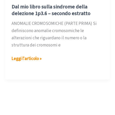
Dal mio libro sulla sindrome della
delezione 1p3.6 – secondo estratto
ANOMALIE CROMOSOMICHE (PARTE PRIMA) Si
definiscono anomalie cromosomiche le
alterazioni che riguardano il numero o la
struttura dei cromosomi e
Dal
Leggi l'articolo »
mio
libro
sulla
sindrome
della
delezione
1p3.6