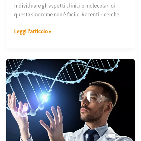
Individuare gli aspetti clinici e molecolari di
questa sindrome non è facile. Recenti ricerche
Dal
Leggi l'articolo »
mio
libro
sulla
sindrome
della
delezione
1p3.6
–
ottavo
estratto