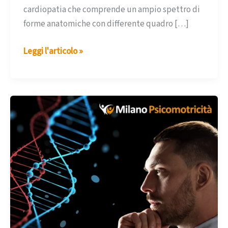
cardiopatia che comprende un ampio spettro di
forme anatomiche con differente quadro […]
Dal
Leggi l'articolo »
mio
libro
sulla
sindrome
della
delezione
1p3.6
–
decimo
estratto