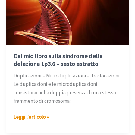
Dal mio libro sulla sindrome della
delezione 1p3.6 – sesto estratto
Duplicazioni – Microduplicazioni – Traslocazioni
Le duplicazioni e le microduplicazioni
consistono nella doppia presenza di uno stesso
frammento di cromosoma:
Dal
Leggi l'articolo »
mio
libro