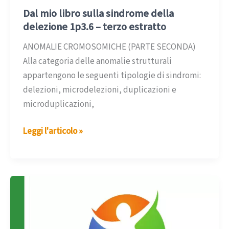
Dal mio libro sulla sindrome della
delezione 1p3.6 – terzo estratto
ANOMALIE CROMOSOMICHE (PARTE SECONDA)
Alla categoria delle anomalie strutturali
appartengono le seguenti tipologie di sindromi:
delezioni, microdelezioni, duplicazioni e
microduplicazioni,
Dal
Leggi l'articolo »
mio
libro
sulla
sindrome
della
delezione