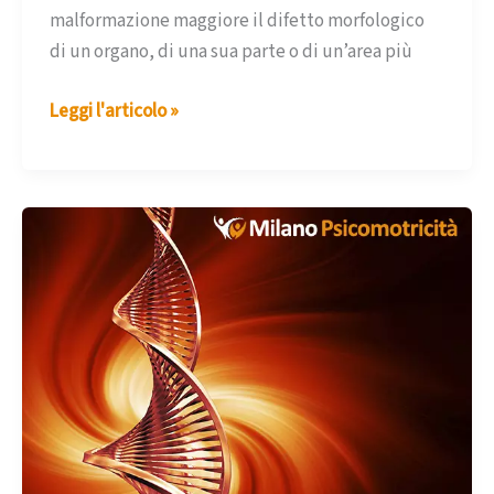
malformazione maggiore il difetto morfologico
di un organo, di una sua parte o di un’area più
Dal
Leggi l'articolo »
mio
libro
sulla
sindrome
della
delezione
1p3.6
–
nono
estratto