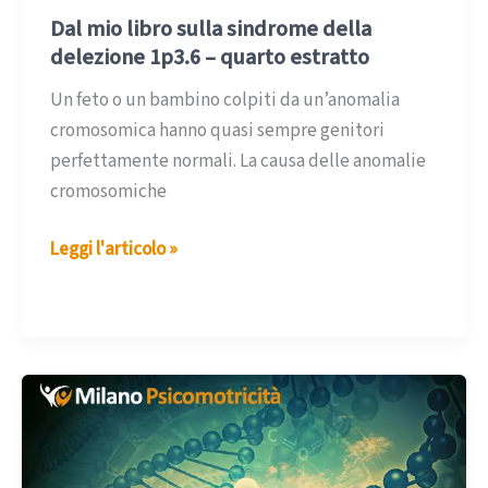
Dal mio libro sulla sindrome della
delezione 1p3.6 – quarto estratto
Un feto o un bambino colpiti da un’anomalia
cromosomica hanno quasi sempre genitori
perfettamente normali. La causa delle anomalie
cromosomiche
Dal
Leggi l'articolo »
mio
libro
sulla
sindrome
della
delezione
1p3.6