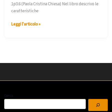
1p3.6 (Paola Cristina Chiesa) Nel libro descrivo le
caratteristiche
L’intervento
Leggi l'articolo »
psicomotorio
nella
sindrome
della
delezione
1p3.6
Cerca