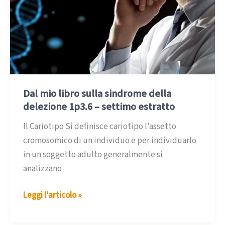
Dal mio libro sulla sindrome della
delezione 1p3.6 – settimo estratto
Il Cariotipo Si definisce cariotipo l’assetto
cromosomico di un individuo e per individuarlo
in un soggetto adulto generalmente si
analizzano
Dal
Leggi l'articolo »
mio
libro