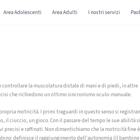
Area Adolescenti
Area Adulti
I nostri servizi
Paol
controllare la muscolatura distale di mani e di piedi, in altre
cisi che richiedono un ottimo sincronismo oculo-manuale.
ropria motricità. I primi traguardi in questo senso si registra
 il ciuccio, un gioco. Con il passare del tempo le sue abilità s
i precisi e raffinati. Non dimentichiamo che la motricità fine è
mbino: definisce il raggiungimento dell'autonomia (il bambino