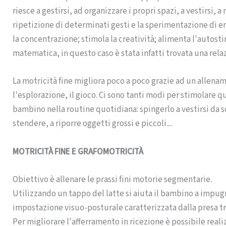
riesce a gestirsi, ad organizzare i propri spazi, a vestirsi, a
ripetizione di determinati gesti e la sperimentazione di er
la concentrazione; stimola la creatività; alimenta l'autosti
matematica, in questo caso è stata infatti trovata una rel
La motricità fine migliora poco a poco grazie ad un allenam
l'esplorazione, il gioco. Ci sono tanti modi per stimolare 
bambino nella routine quotidiana: spingerlo a vestirsi da sol
stendere, a riporre oggetti grossi e piccoli....
MOTRICITÀ FINE E GRAFOMOTRICITÀ
Obiettivo è allenare le prassi fini motorie segmentarie.
Utilizzando un tappo del latte si aiuta il bambino a impug
impostazione visuo-posturale caratterizzata dalla presa tr
Per migliorare l'afferramento in ricezione è possibile real