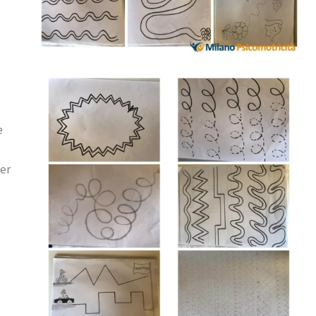
e
per