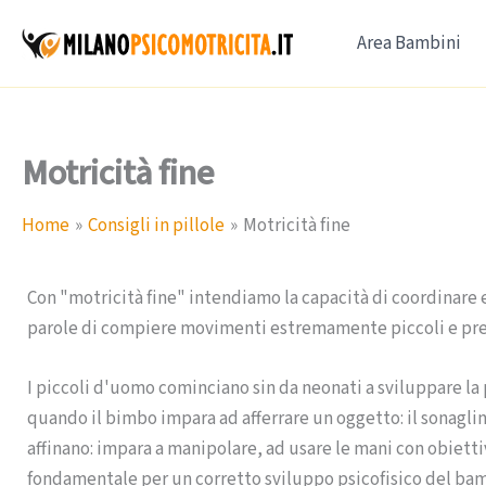
Vai
Area Bambini
al
contenuto
Motricità fine
Home
Consigli in pillole
Motricità fine
Con "motricità fine" intendiamo la capacità di coordinare e 
parole di compiere movimenti estremamente piccoli e pre
I piccoli d'uomo cominciano sin da neonati a sviluppare la p
quando il bimbo impara ad afferrare un oggetto: il sonaglino,
affinano: impara a manipolare, ad usare le mani con obiettiv
fondamentale per un corretto sviluppo psicofisico del ba