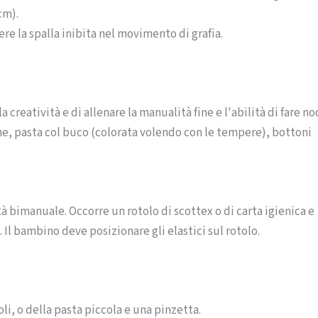
cm).
nere la spalla inibita nel movimento di grafia.
creatività e di allenare la manualità fine e l'abilità di fare no
line, pasta col buco (colorata volendo con le tempere), bottoni
ità bimanuale. Occorre un rotolo di scottex o di carta igienica e
. Il bambino deve posizionare gli elastici sul rotolo.
li, o della pasta piccola e una pinzetta.