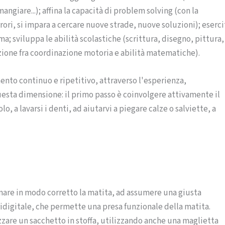
 mangiare...); affina la capacità di problem solving (con la
rori, si impara a cercare nuove strade, nuove soluzioni); eserci
ma; sviluppa le abilità scolastiche (scrittura, disegno, pittura,
azione fra coordinazione motoria e abilità matematiche).
ento continuo e ripetitivo, attraverso l'esperienza,
questa dimensione: il primo passo è coinvolgere attivamente il
o, a lavarsi i denti, ad aiutarvi a piegare calze o salviette, a
nare in modo corretto la matita, ad assumere una giusta
idigitale, che permette una presa funzionale della matita.
izzare un sacchetto in stoffa, utilizzando anche una maglietta