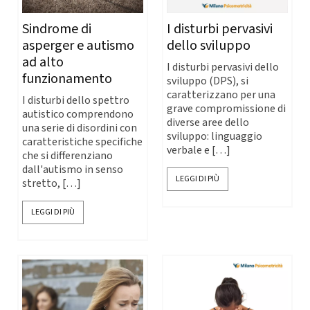
Sindrome di
I disturbi pervasivi
asperger e autismo
dello sviluppo
ad alto
I disturbi pervasivi dello
funzionamento
sviluppo (DPS), si
caratterizzano per una
I disturbi dello spettro
grave compromissione di
autistico comprendono
diverse aree dello
una serie di disordini con
sviluppo: linguaggio
caratteristiche specifiche
verbale e […]
che si differenziano
dall'autismo in senso
LEGGI DI PIÙ
stretto, […]
LEGGI DI PIÙ