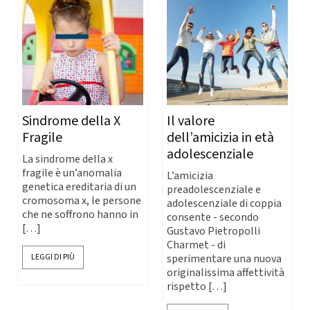
Sindrome della X
Il valore
Fragile
dell’amicizia in età
adolescenziale
La sindrome della x
fragile è un’anomalia
L’amicizia
genetica ereditaria di un
preadolescenziale e
cromosoma x, le persone
adolescenziale di coppia
che ne soffrono hanno in
consente - secondo
[…]
Gustavo Pietropolli
Charmet - di
LEGGI DI PIÙ
sperimentare una nuova
originalissima affettività
rispetto […]