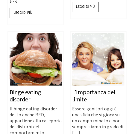
[…]
LEGGI DI PIÙ
LEGGI DI PIÙ
Binge eating
L’Importanza del
disorder
limite
Il binge eating disorder
Essere genitori oggi è
detto anche BED,
una sfida che si gioca su
appartiene alla categoria
un campo minato e non
dei disturbi del
sempre siamo in grado di
comportamento
[…]