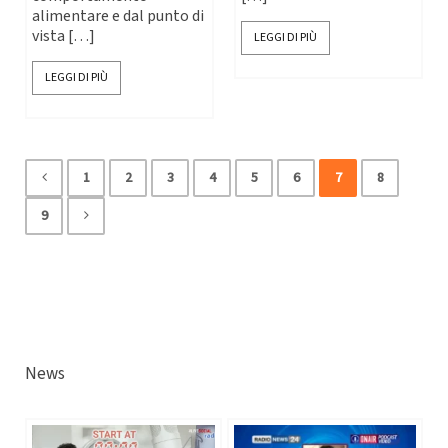
alimentare e dal punto di
vista […]
LEGGI DI PIÙ
LEGGI DI PIÙ
1
2
3
4
5
6
7
8
9
News