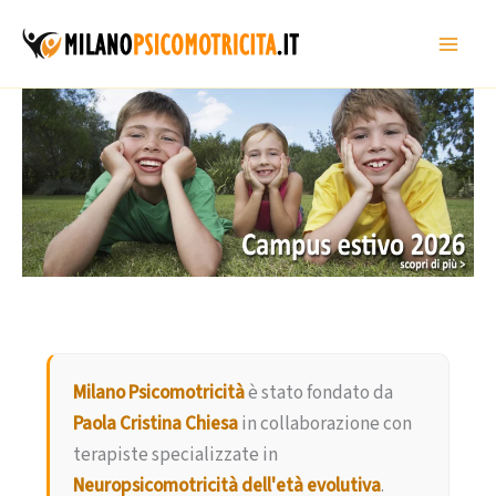
Vai
al
contenuto
Milano Psicomotricità
è stato fondato da
Paola Cristina Chiesa
in collaborazione con
terapiste specializzate in
Neuropsicomotricità dell'età evolutiva
.