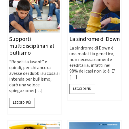
Supporti
La sindrome di Down
multidisciplinari al
La sindrome di Down è
bullismo
una malattia genetica,
non necessariamente
“Repetita iuvant” e
ereditaria, infatti nel
quindi, per chi ancora
98% dei casi non lo è. E’
avesse dei dubbi su cosa si
[…]
intenda per bullismo,
darò una veloce
LEGGI DI PIÙ
spiegazione: […]
LEGGI DI PIÙ