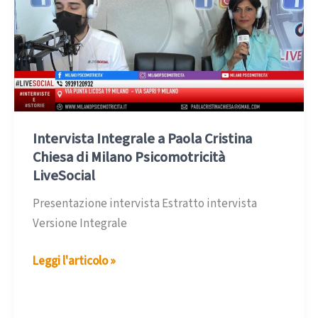
Intervista Integrale a Paola Cristina
Chiesa di Milano Psicomotricità
LiveSocial
Presentazione intervista Estratto intervista
Versione Integrale
Intervista
Leggi l'articolo »
Integrale
a