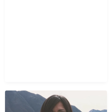
Paola
Cristina
Chiesa
di
Milano
Psicomotricità
LiveSocial