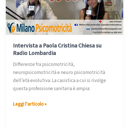
Intervista a Paola Cristina Chiesa su
Radio Lombardia
Differenze fra psicomotricità,
neuropsicomotricità e neuro psicomotricità
dell’età evolutiva. La casistica a cui si rivolge
questa professione sanitaria è ampia:
Intervista
Leggi l'articolo »
a
Paola
Cristina