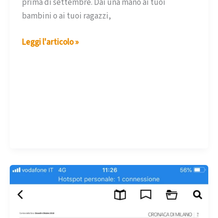
prima di settembre. Dai una mano ai tuoi
bambini o ai tuoi ragazzi,
Estate
Leggi l'articolo »
2019:
organizziamo
i
compiti
delle
vacanze