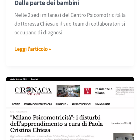
Dalla parte dei bambini
Nelle 2 sedi milanesi del Centro Psicomotricità la
dottoressa Chiesa e il suo team di collaboratori si
occupano di diagnosi
Dalla
Leggi l'articolo »
parte
dei
bambini