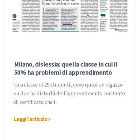
Milano, dislessia: quella classe in cui il
50% ha problemi di apprendimento
Una classe di 29 studenti, dove quasi un ragazzo
su due ha disturbi dell’apprendimento con tanto
di certificato che li
Milano,
Leggi l'articolo »
dislessia:
quella