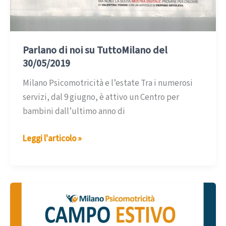
Parlano di noi su TuttoMilano del
30/05/2019
Milano Psicomotricità e l’estate Tra i numerosi
servizi, dal 9 giugno, è attivo un Centro per
bambini dall’ultimo anno di
Parlano
Leggi l'articolo »
di
noi
su
TuttoMilano
del
30/05/2019