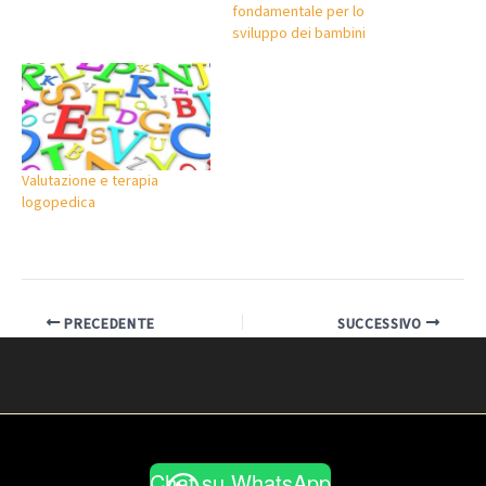
fondamentale per lo
sviluppo dei bambini
Valutazione e terapia
logopedica
PRECEDENTE
SUCCESSIVO
Chat su WhatsApp