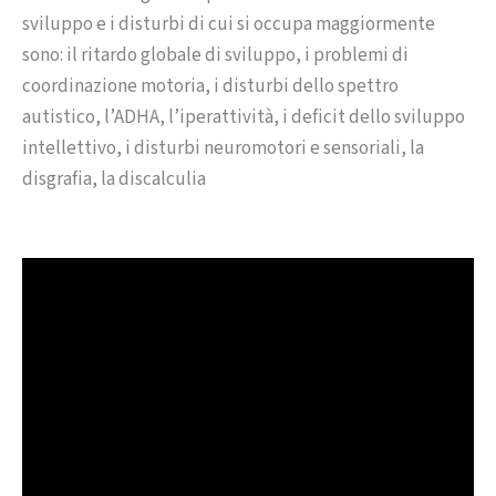
sviluppo e i disturbi di cui si occupa maggiormente
sono: il ritardo globale di sviluppo, i problemi di
coordinazione motoria, i disturbi dello spettro
autistico, l’ADHA, l’iperattività, i deficit dello sviluppo
intellettivo, i disturbi neuromotori e sensoriali, la
disgrafia, la discalculia