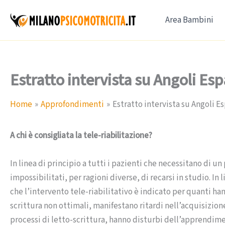
Vai
Area Bambini
al
contenuto
Estratto intervista su Angoli Es
Home
Approfondimenti
Estratto intervista su Angoli E
A chi è consigliata la tele-riabilitazione?
In linea di principio a tutti i pazienti che necessitano di u
impossibilitati, per ragioni diverse, di recarsi in studio. In
che l’intervento tele-riabilitativo è indicato per quanti ha
scrittura non ottimali, manifestano ritardi nell’acquisizione
processi di letto-scrittura, hanno disturbi dell’apprendime