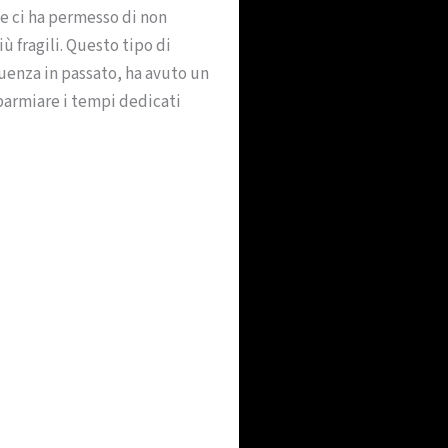
e ci ha permesso di non
ù fragili. Questo tipo di
uenza in passato, ha avuto un
parmiare i tempi dedicati