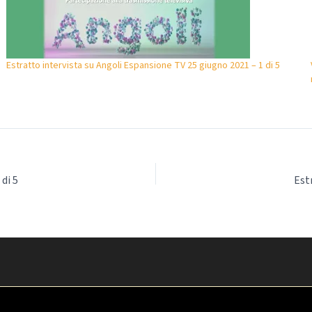
Estratto intervista su Angoli Espansione TV 25 giugno 2021 – 1 di 5
di 5
Est