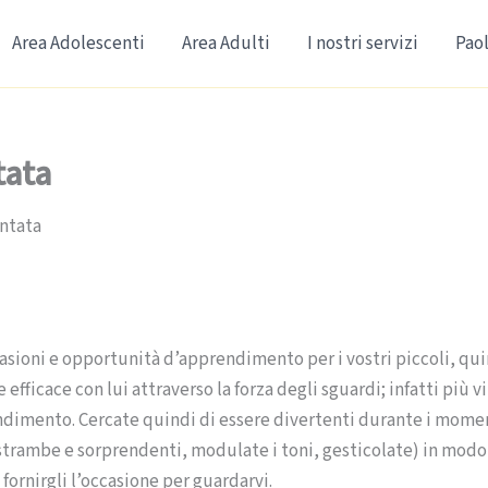
Area Adolescenti
Area Adulti
I nostri servizi
Paol
tata
untata
asioni e opportunità d’apprendimento per i vostri piccoli, qu
ficace con lui attraverso la forza degli sguardi; infatti più vi
endimento. Cercate quindi di essere divertenti durante i mome
o strambe e sorprendenti, modulate i toni, gesticolate) in modo
fornirgli l’occasione per guardarvi.