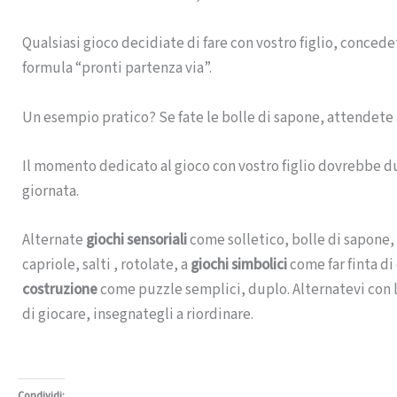
Qualsiasi gioco decidiate di fare con vostro figlio, conce
formula “pronti partenza via”.
Un esempio pratico? Se fate le bolle di sapone, attendete a
Il momento dedicato al gioco con vostro figlio dovrebbe du
giornata.
Alternate
giochi sensoriali
come solletico, bolle di sapone, 
capriole, salti , rotolate, a
giochi simbolici
come far finta d
costruzione
come puzzle semplici, duplo. Alternatevi con lu
di giocare, insegnategli a riordinare.
Condividi: