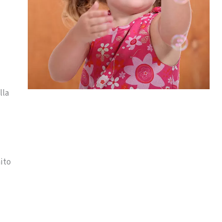
lla
nito