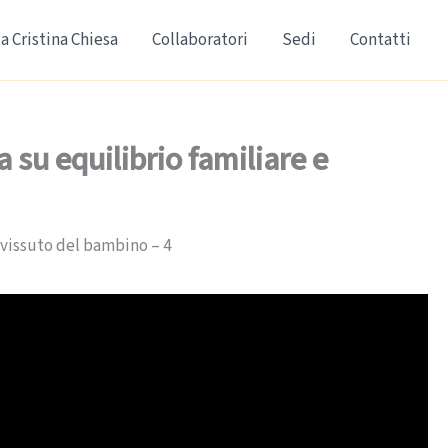
a Cristina Chiesa
Collaboratori
Sedi
Contatti
su equilibrio familiare e
 vissuto del bambino – 4