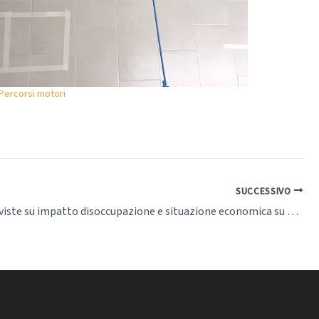
Percorsi motori
SUCCESSIVO
Video interviste su impatto disoccupazione e situazione economica su equilibrio familiare e vissuto del bambino – 5