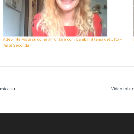
Video interviste su come affrontare con i bambini il tema del lutto –
Parte Seconda
Video interviste su impatto disoccupazione e situazione economica su equilibrio familiare e vissuto del bambino – 3