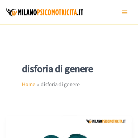
Vai
al
contenuto
disforia di genere
Home
disforia di genere