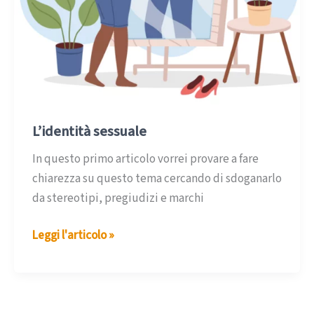
L’identità sessuale
In questo primo articolo vorrei provare a fare
chiarezza su questo tema cercando di sdoganarlo
da stereotipi, pregiudizi e marchi
L’identità
Leggi l'articolo »
sessuale