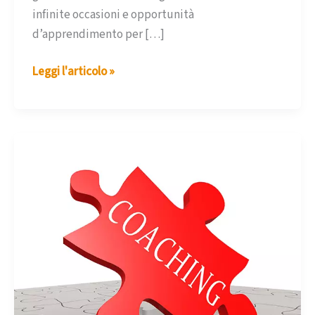
infinite occasioni e opportunità
d’apprendimento per […]
Consigli
Leggi l'articolo »
in
pillola
–
seconda
puntata