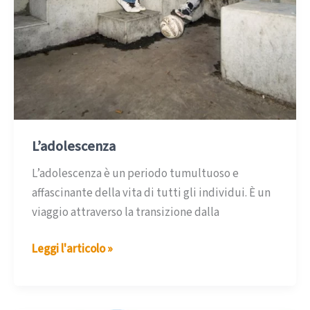
osservare
L’adolescenza
L’adolescenza è un periodo tumultuoso e
affascinante della vita di tutti gli individui. È un
viaggio attraverso la transizione dalla
L’adolescenza
Leggi l'articolo »