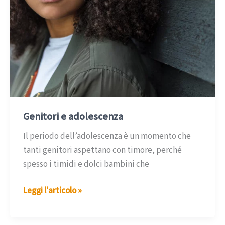
Genitori e adolescenza
Il periodo dell’adolescenza è un momento che
tanti genitori aspettano con timore, perché
spesso i timidi e dolci bambini che
Genitori
Leggi l'articolo »
e
adolescenza