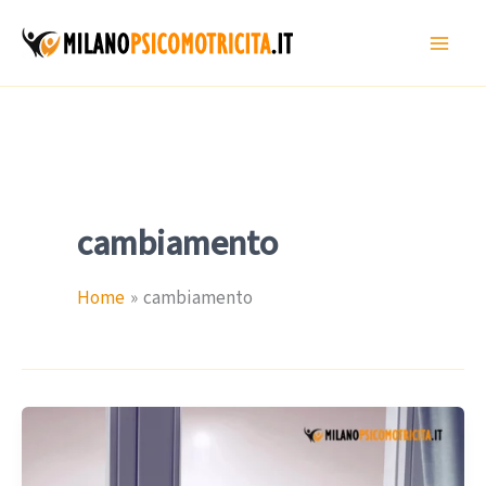
Vai
al
contenuto
cambiamento
Home
cambiamento