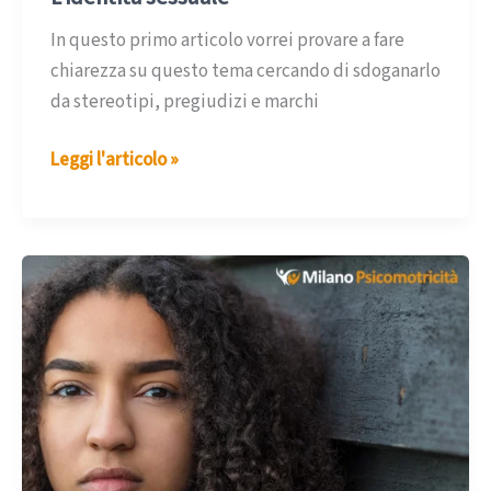
In questo primo articolo vorrei provare a fare
chiarezza su questo tema cercando di sdoganarlo
da stereotipi, pregiudizi e marchi
L’identità
Leggi l'articolo »
sessuale