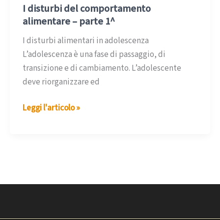
I disturbi del comportamento
alimentare – parte 1^
I disturbi alimentari in adolescenza
L’adolescenza è una fase di passaggio, di
transizione e di cambiamento. L’adolescente
deve riorganizzare ed
I
Leggi l'articolo »
disturbi
del
comportamento
alimentare
–
parte
1^