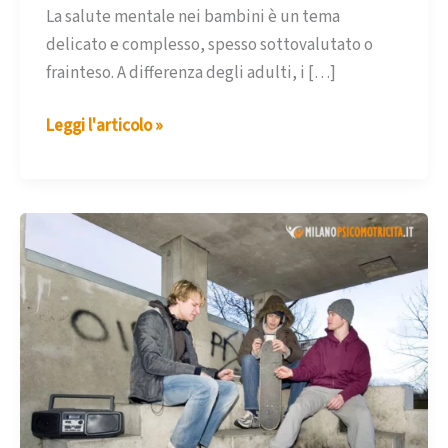
La salute mentale nei bambini è un tema
delicato e complesso, spesso sottovalutato o
frainteso. A differenza degli adulti, i […]
Disturbi
Leggi l'articolo »
psicologici
nei
bambini:
i
sintomi
di
allarme
che
i
genitori
devono