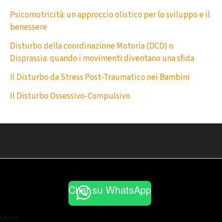
Psicomotricità: un approccio olistico per lo sviluppo e il
benessere
Disturbo della coordinazione Motoria (DCD) o
Disprassia: quando i movimenti diventano una sfida
Il Disturbo da Stress Post-Traumatico nei Bambini
Il Disturbo Ossessivo-Compulsivo
Chat su WhatsApp
Cerca