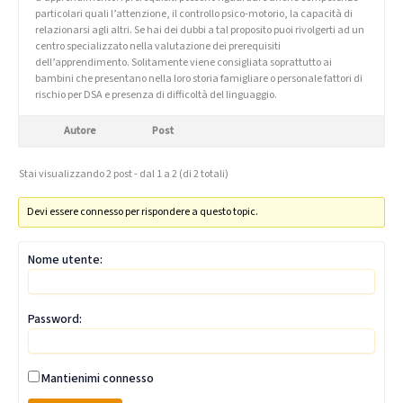
particolari quali l’attenzione, il controllo psico-motorio, la capacità di
relazionarsi agli altri. Se hai dei dubbi a tal proposito puoi rivolgerti ad un
centro specializzato nella valutazione dei prerequisiti
dell’apprendimento. Solitamente viene consigliata soprattutto ai
bambini che presentano nella loro storia famigliare o personale fattori di
rischio per DSA e presenza di difficoltà del linguaggio.
Autore
Post
Stai visualizzando 2 post - dal 1 a 2 (di 2 totali)
Devi essere connesso per rispondere a questo topic.
Nome utente:
Password:
Mantienimi connesso