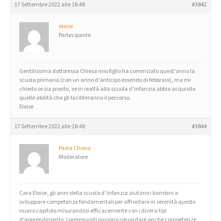
17 Settembre 2022 alle 18:48
#3842
eloise
Partecipante
Gentilissima dottoressa Chiesa mio figlio ha cominciato quest’anno la
scuola primaria (con un anno d’anticipo essendo di febbraio), ma mi
chiedo se sia pronto, se in realtà alla scuola d’infanzia abbia acquisito
quelle abilità che gli faciliteranno il percorso.
Eloise
17 Settembre 2022 alle 18:48
#3844
Paola Chiesa
Moderatore
Cara Eloise, gli anni della scuola d’infanzia aiutano i bambini a
sviluppare competenze fondamentali per affrontare in serenità questo
nuovo capitolo misurandosi efficacemente con i diversi tipi
d’apprendimento. I prerequisiti possono riguardare anche competenze