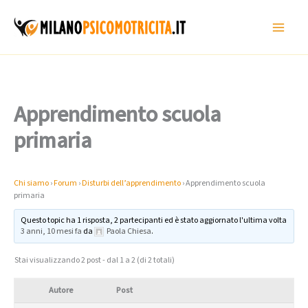
Vai
al
contenuto
Apprendimento scuola
primaria
Chi siamo
›
Forum
›
Disturbi dell’apprendimento
›
Apprendimento scuola
primaria
Questo topic ha 1 risposta, 2 partecipanti ed è stato aggiornato l'ultima volta
3 anni, 10 mesi fa
da
Paola Chiesa
.
Stai visualizzando 2 post - dal 1 a 2 (di 2 totali)
Autore
Post