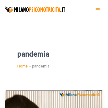
Vai
al
contenuto
pandemia
Home
pandemia