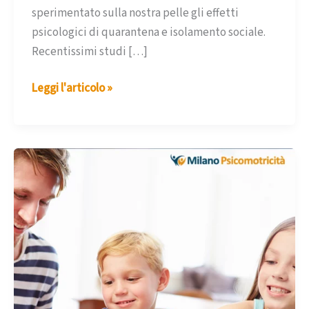
sperimentato sulla nostra pelle gli effetti
psicologici di quarantena e isolamento sociale.
Recentissimi studi […]
Disturbi
Leggi l'articolo »
psicologici
legati
all’emergenza
Covid