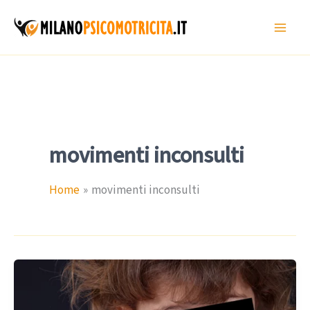
Vai
al
contenuto
movimenti inconsulti
Home
movimenti inconsulti