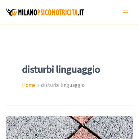
Vai
al
contenuto
disturbi linguaggio
Home
disturbi linguaggio