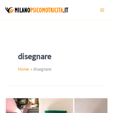
Vai
al
contenuto
disegnare
Home
disegnare