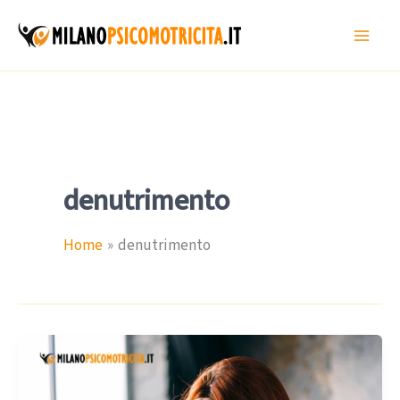
Vai
al
contenuto
denutrimento
Home
denutrimento