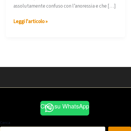
assolutamente confuso con l’anoressia e che […]
La
Leggi l'articolo »
paura
del
cibo
Chat su WhatsApp
Cerca