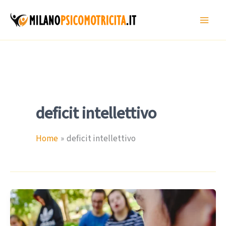
Vai
al
contenuto
deficit intellettivo
Home
deficit intellettivo