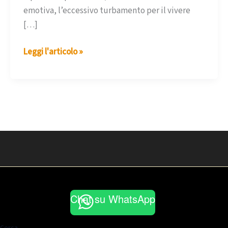
emotiva, l’eccessivo turbamento per il vivere
[…]
Attacchi
Leggi l'articolo »
di
panico
–
parte
2^
Chat su WhatsApp