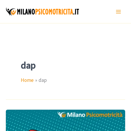
Vai
al
contenuto
dap
Home
dap