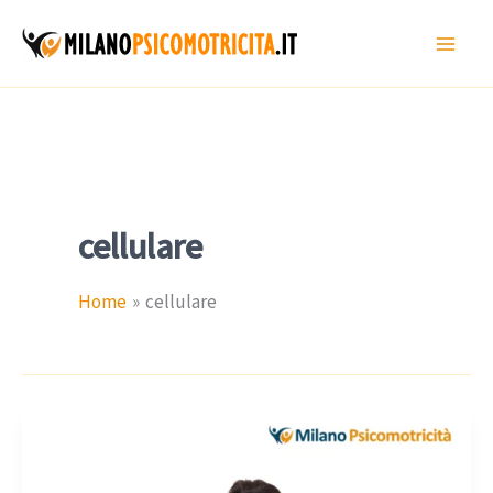
Vai
al
contenuto
cellulare
Home
cellulare