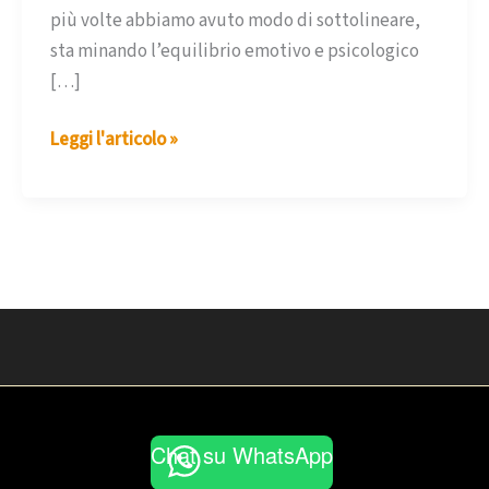
più volte abbiamo avuto modo di sottolineare,
sta minando l’equilibrio emotivo e psicologico
[…]
L’impatto
Leggi l'articolo »
psicologico
del
covid
su
bimbi
e
adolescenti
Chat su WhatsApp