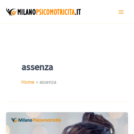
Vai
al
contenuto
assenza
Home
assenza