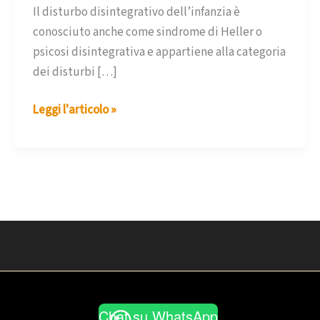
Il disturbo disintegrativo dell’infanzia è
conosciuto anche come sindrome di Heller o
psicosi disintegrativa e appartiene alla categoria
dei disturbi […]
Disturbo
Leggi l'articolo »
disintegrativo
dell’infanzia
Chat su WhatsApp