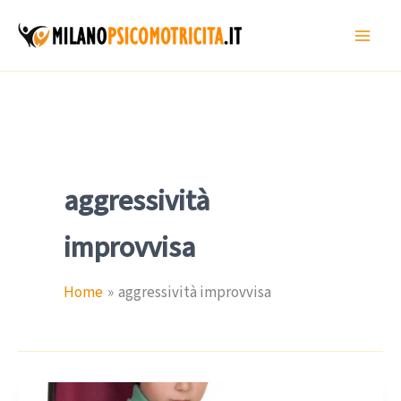
Vai
al
contenuto
aggressività
improvvisa
Home
aggressività improvvisa