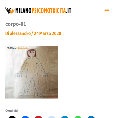
Vai
al
contenuto
corpo-01
Di
alessandro
/
24 Marzo 2020
Condividi: