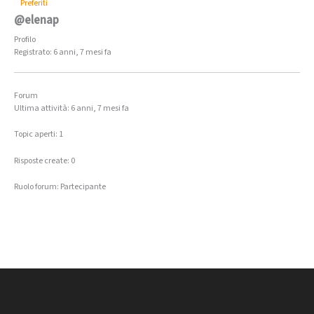
Preferiti
@elenap
Profilo
Registrato: 6 anni, 7 mesi fa
Forum
Ultima attività: 6 anni, 7 mesi fa
Topic aperti: 1
Risposte create: 0
Ruolo forum: Partecipante