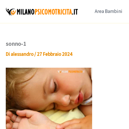
Vai
Area Bambini
al
contenuto
sonno-1
Di
alessandro
/
27 Febbraio 2024