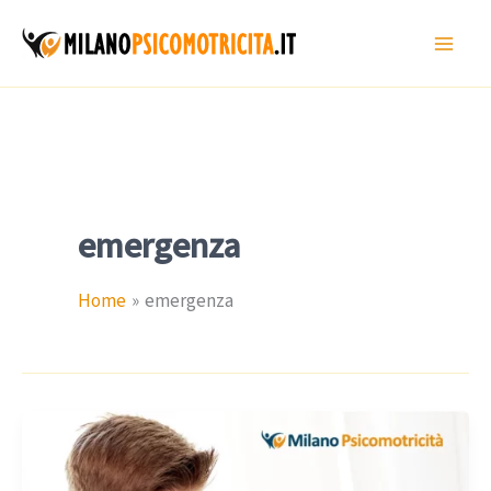
Vai
al
contenuto
emergenza
Home
emergenza