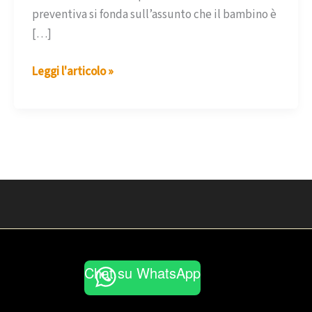
preventiva si fonda sull’assunto che il bambino è
[…]
Gruppi
Leggi l'articolo »
di
psicomotricità
Chat su WhatsApp