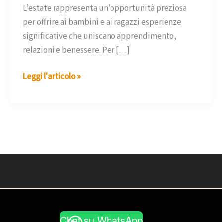
L’estate rappresenta un’opportunità preziosa
per offrire ai bambini e ai ragazzi esperienze
significative che uniscano apprendimento,
relazioni e benessere. Per […]
Campus
Leggi l'articolo »
Estivo
Milano
Psicomotricità
2026:
Crescere,
Imparare
e
Divertirsi
durante
l’Estate
Chat su WhatsApp