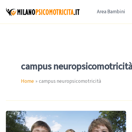
Vai
Area Bambini
al
contenuto
campus neuropsicomotricit
Home
campus neuropsicomotricità