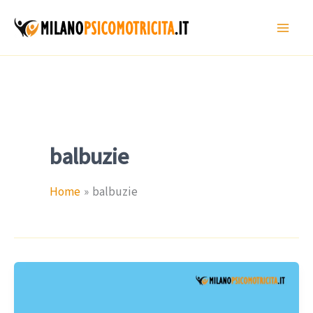
Vai
al
contenuto
balbuzie
Home
balbuzie