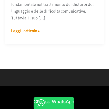
fondamentale nel trattamento dei disturbi del
linguaggio e delle difficoltà comunicative.
Tuttavia, il suo […]
La
Leggi l'articolo »
figura
del
logopedista:
quando
la
parola
incontra
la
psicologia
Chat su WhatsApp