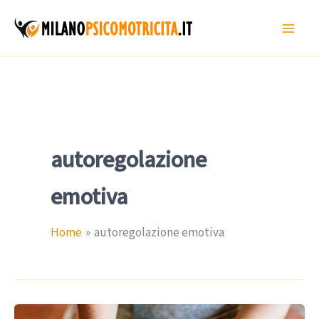
Vai
al
contenuto
autoregolazione
emotiva
Home
autoregolazione emotiva