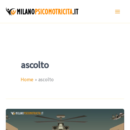
Vai
al
contenuto
ascolto
Home
ascolto