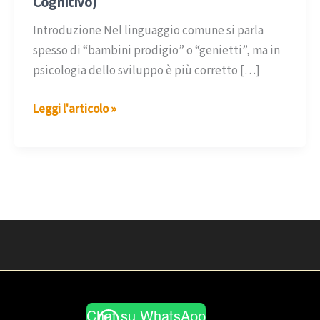
Cognitivo)
Introduzione Nel linguaggio comune si parla
spesso di “bambini prodigio” o “genietti”, ma in
psicologia dello sviluppo è più corretto […]
Bambini
Leggi l'articolo »
Plusdotati:
Riconoscerli,
Comprenderli,
Accompagnarli
nella
Crescita
(APC
–
Alto
Potenziale
Chat su WhatsApp