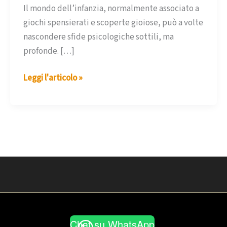
Il mondo dell’infanzia, normalmente associato a
giochi spensierati e scoperte gioiose, può a volte
nascondere sfide psicologiche sottili, ma
profonde. […]
Navigando
Leggi l'articolo »
tra
le
Onde
dell’Umore:
Disturbo
Bipolare
dei
bambini
e
degli
Chat su WhatsApp