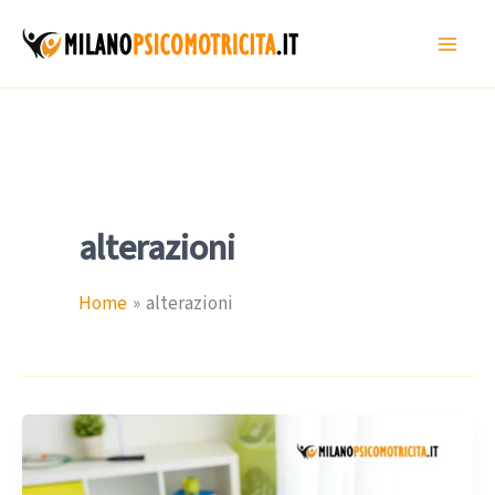
Vai
al
contenuto
alterazioni
Home
alterazioni