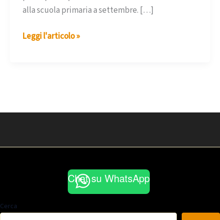
alla scuola primaria a settembre. […]
Valutazioni
Leggi l'articolo »
sui
prerequisiti
Chat su WhatsApp
Cerca