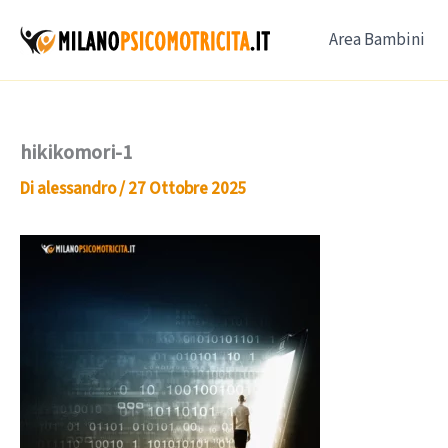
Vai
Area Bambini
al
contenuto
hikikomori-1
Di
alessandro
/
27 Ottobre 2025