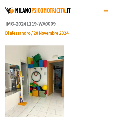
Vai
al
contenuto
IMG-20241119-WA0009
Di
alessandro
/
20 Novembre 2024